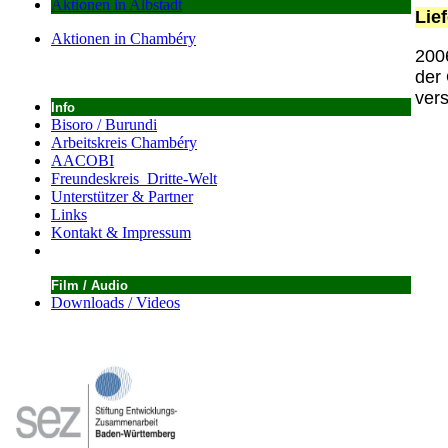
Aktionen in Albstadt
Lie
Aktionen in Chambéry
200
der
ver
Info
Bisoro / Burundi
Arbeitskreis Chambéry
AACOBI
Freundeskreis Dritte-Welt
Unterstützer & Partner
Links
Kontakt & Impressum
Film / Audio
Downloads / Videos