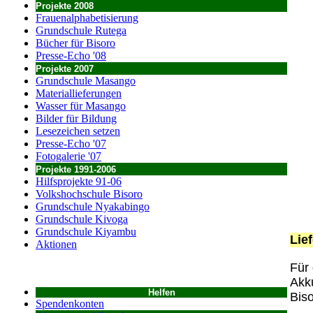
Projekte 2008
Frauenalphabetisierung
Grundschule Rutega
Bücher für Bisoro
Presse-Echo '08
Projekte 2007
Grundschule Masango
Materiallieferungen
Wasser für Masango
Bilder für Bildung
Lesezeichen setzen
Presse-Echo '07
Fotogalerie '07
Projekte 1991-2006
Hilfsprojekte 91-06
Volkshochschule Bisoro
Grundschule Nyakabingo
Grundschule Kivoga
Grundschule Kiyambu
Lie
Aktionen
Für
Akk
Helfen
Biso
Spendenkonten